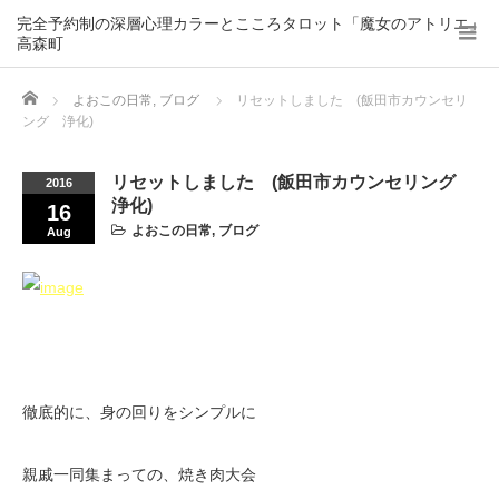
完全予約制の深層心理カラーとこころタロット「魔女のアトリエ」
高森町
Home
よおこの日常
,
ブログ
リセットしました (飯田市カウンセリ
ング 浄化)
リセットしました (飯田市カウンセリング
2016
浄化)
16
よおこの日常
,
ブログ
Aug
徹底的に、身の回りをシンプルに
親戚一同集まっての、焼き肉大会