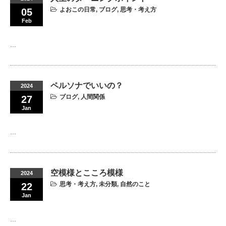
よおこの日常
,
ブログ
,
思考・考え方
05
Feb
…
ペルソナでいいの？
2024
ブログ
,
人間関係
27
Jan
…
空模様とこころ模様
2024
思考・考え方
,
未分類
,
自然のこと
22
Jan
…