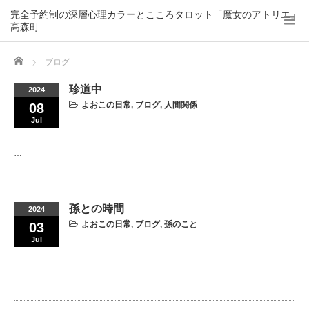
完全予約制の深層心理カラーとこころタロット「魔女のアトリエ」
高森町
Home
ブログ
珍道中
2024
よおこの日常
,
ブログ
,
人間関係
08
Jul
…
孫との時間
2024
よおこの日常
,
ブログ
,
孫のこと
03
Jul
…