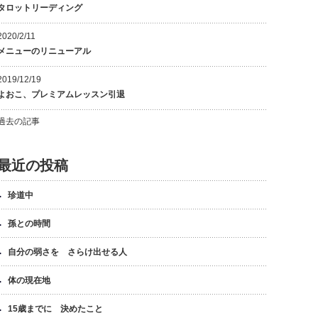
タロットリーディング
2020/2/11
メニューのリニューアル
2019/12/19
よおこ、プレミアムレッスン引退
過去の記事
最近の投稿
珍道中
孫との時間
自分の弱さを さらけ出せる人
体の現在地
15歳までに 決めたこと